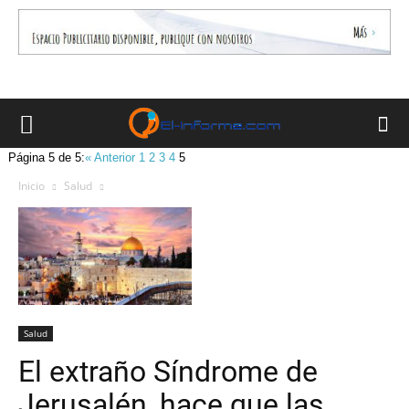
Página 5 de 5:
« Anterior
1
2
3
4
5
Inicio
Salud
Salud
El extraño Síndrome de
Jerusalén, hace que las