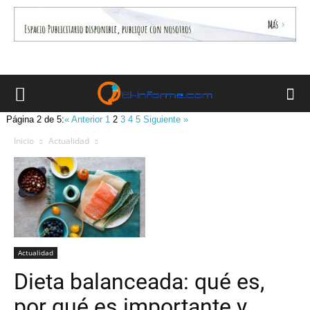
Página 2 de 5:
« Anterior
1
2
3
4
5
Siguiente »
Inicio
Actualidad
Actualidad
Dieta balanceada: qué es,
por qué es importante y