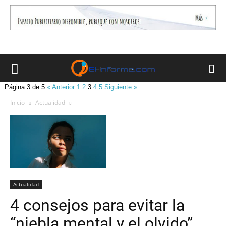
Página 3 de 5:
« Anterior
1
2
3
4
5
Siguiente »
Inicio
Actualidad
Actualidad
4 consejos para evitar la
“niebla mental y el olvido”